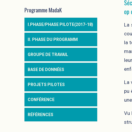
Séc
Programme MadaK
op 
La 
I.PHASE/PHASE PILOTE(2017-18)
cou
II. PHASE DU PROGRAMM
la 
mas
GROUPE DE TRAVAIL
leu
enf
BASE DE DONNÉES
La 
PROJETS PILOTES
pu 
une
CONFÉRENCE
Vu 
RÉFÉRENCES
str