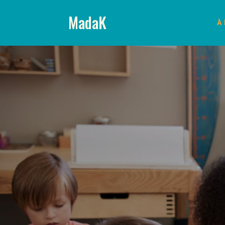
MadaK
À