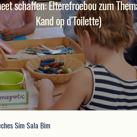
eet schaffen: Elterefroebou zum The
Kand op d’Toilette)
èches Sim Sala Bim