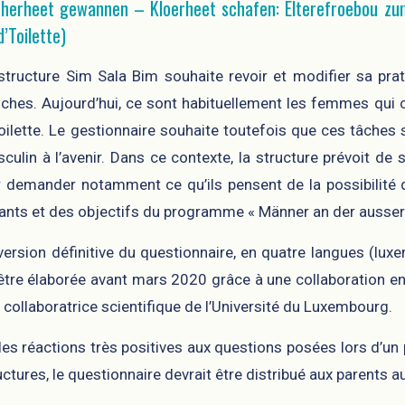
herheet gewannen – Kloerheet schafen: Elterefroebou z
d’Toilette)
structure Sim Sala Bim souhaite revoir et modifier sa pr
ches. Aujourd’hui, ce sont habituellement les femmes qui
toilette. Le gestionnaire souhaite toutefois que ces tâche
culin à l’avenir. Dans ce contexte, la structure prévoit de
r demander notamment ce qu’ils pensent de la possibilité
ants et des objectifs du programme « Männer an der ausser
version définitive du questionnaire, en quatre langues (luxe
être élaborée avant mars 2020 grâce à une collaboration ent
 collaboratrice scientifique de l’Université du Luxembourg.
les réactions très positives aux questions posées lors d’u
uctures, le questionnaire devrait être distribué aux parents 