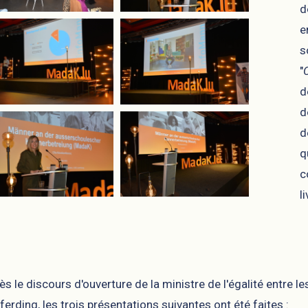
d
e
s
"
d
d
d
q
c
l
ès le discours d'ouverture de la ministre de l'égalité entr
ferding, les trois présentations suivantes ont été faites :