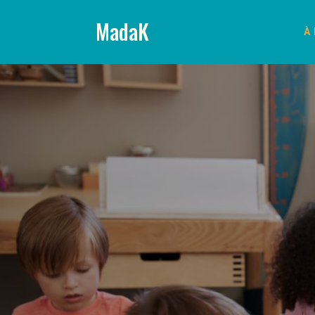
MadaK
À